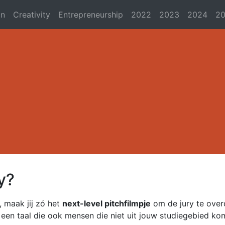
on
Creativity
Entrepreneurship
2022
2023
2024
2
y?
, maak jij zó het
next-level pitchfilmpje
om de jury te ove
een taal die ook mensen die niet uit jouw studiegebied ko