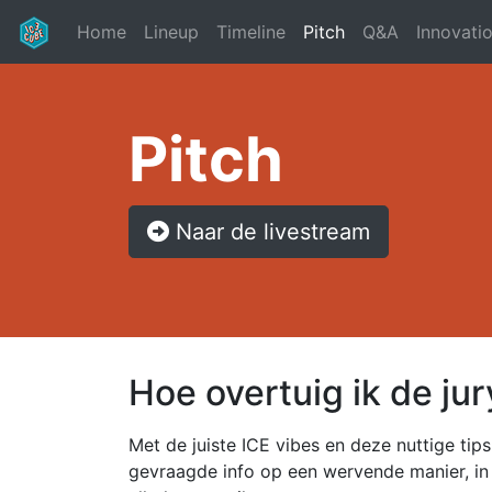
(current)
Home
Lineup
Timeline
Pitch
Q&A
Innovati
Pitch
Naar de livestream
Hoe overtuig ik de jur
Met de juiste ICE vibes en deze nuttige tips
gevraagde info op een wervende manier, in 